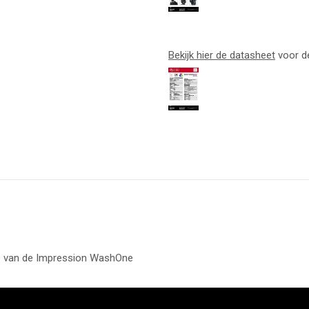
Bekijk hier de datasheet
voor d
ie van de Impression WashOne