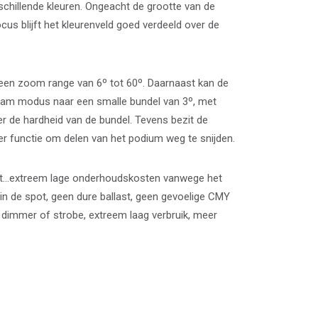
rschillende kleuren. Ongeacht de grootte van de
us blijft het kleurenveld goed verdeeld over de
en zoom range van 6º tot 60º. Daarnaast kan de
eam modus naar een smalle bundel van 3º, met
er de hardheid van de bundel. Tevens bezit de
 functie om delen van het podium weg te snijden.
ot…extreem lage onderhoudskosten vanwege het
 in de spot, geen dure ballast, geen gevoelige CMY
immer of strobe, extreem laag verbruik, meer