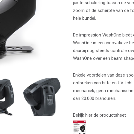
juiste schakeling tussen de ve
zoom of de scherpte van de foc
hele bundel.
De impression WashOne biedt e
WashOne in een innovatieve b
daarbij nog steeds controle ov
WashOne over een beam shaper
Enkele voordelen van deze sp
ontbreken van hitte en UV licht
mechaniek, geen mechanische d
dan 20.000 branduren.
Bekijk hier de productsheet