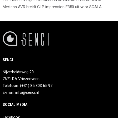
PSL Sound & Light investeert in de nieuwe FUSION MBL40
Mertens AVR breidt GLP impression E350 uit voor SCALA
SENCI
Nijverheidsweg 20
7671 DA Vriezenveen
Telefoon: (+31) 85 303 65 97
E-mail:
info@senci.nl
SOCIAL MEDIA
Facebook